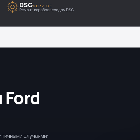
DSG
SERVICE
Ремонт коробок передач DSG
 Ford
ипичными случаями: