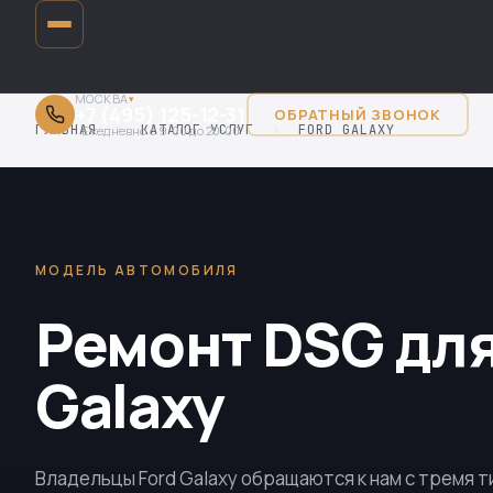
МОСКВА
▾
+7 (495) 125-12-31
ОБРАТНЫЙ ЗВОНОК
ГЛАВНАЯ
›
КАТАЛОГ УСЛУГ
›
FORD GALAXY
Ежедневно с 9:00 до 20:00
МОДЕЛЬ АВТОМОБИЛЯ
Ремонт DSG для
Galaxy
Владельцы Ford Galaxy обращаются к нам с тремя т