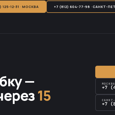
) 125-12-31 · МОСКВА
+7 (812) 604-77-98 · САНКТ-ПЕ
бку —
МОСКВ
+7 (
через
15
САНКТ
+7 (