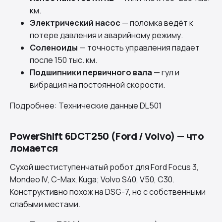
км.
Электрический насос
— поломка ведёт к
потере давления и аварийному режиму.
Соленоиды
— точность управления падает
после 150 тыс. км.
Подшипники первичного вала
— гул и
вибрация на постоянной скорости.
Подробнее:
Технические данные DL501
PowerShift 6DCT250 (Ford / Volvo) — что
ломается
Сухой шестиступенчатый робот для Ford Focus 3,
Mondeo IV, C-Max, Kuga; Volvo S40, V50, C30.
Конструктивно похож на DSG-7, но с собственными
слабыми местами.