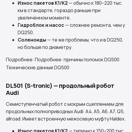
Износ пакетов K1/K2
— обычно к 180–220 тыс.
км в стандарте, гораздо раньше при
увеличенном моменте.
Гидроблок и насос
— сложнее ремонта, чем у
DQ250.
Соленоиды
— те же проблемы, что и в DQ250,
но больше по диаметру.
Подробнее:
Подробнее: причины поломок DQ500
·
Технические данные DQ500
DL501 (S-tronic) — продольный робот
Audi
Семиступенчатый робот с мокрым сцеплением для
продольных полноприводных Audi: A4, A5, A6, A7, Q5,
allroad. Имеет встроенную межосевую муфту Haldex.
Износ пакетов K1/K2
— типично к 150–200 тыс.