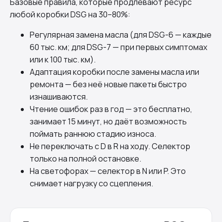
Базовые правила, которые продлевают ресурс
любой коробки DSG на 30–80%:
Регулярная замена масла (для DSG-6 — каждые
60 тыс. км; для DSG-7 — при первых симптомах
или к 100 тыс. км).
Адаптация коробки после замены масла или
ремонта — без неё новые пакеты быстро
изнашиваются.
Чтение ошибок раз в год — это бесплатно,
занимает 15 минут, но даёт возможность
поймать раннюю стадию износа.
Не переключать с D в R на ходу. Селектор
только на полной остановке.
На светофорах — селектор в N или P. Это
снимает нагрузку со сцепления.