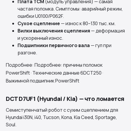
Плата TCM
(модуль управления) — самая
частая поломка. Симптомы: аварийный режим,
ошибки U0100/P062F.
Сухое сцепление
— износ к 80–130 тыс. км.
Вилки выключения сцепления
— деформация
и ускоренный износ.
Подшипники первичного вала
— гул при
разгоне.
Подробнее:
Подробнее: причины поломок
PowerShift
·
Технические данные 6DCT250
·
Выжимной подшипник PowerShift
DCT D7UF1 (Hyundai / Kia) — что ломается
Семиступенчатый робот с сухим сцеплением для
Hyundai i30N, i40, Tucson, Kona, Kia Ceed, Sportage,
Soul.