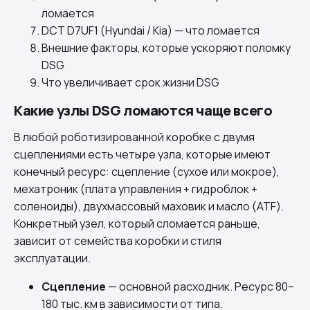
ломается
DCT D7UF1 (Hyundai / Kia) — что ломается
Внешние факторы, которые ускоряют поломку
DSG
Что увеличивает срок жизни DSG
Какие узлы DSG ломаются чаще всего
В любой роботизированной коробке с двумя
сцеплениями есть четыре узла, которые имеют
конечный ресурс: сцепление (сухое или мокрое),
мехатроник (плата управления + гидроблок +
соленоиды), двухмассовый маховик и масло (ATF).
Конкретный узел, который сломается раньше,
зависит от семейства коробки и стиля
эксплуатации.
Сцепление
— основной расходник. Ресурс 80–
180 тыс. км в зависимости от типа.