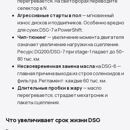
перегревается. На светофорах переводите
селектор в N.
Агрессивные старты в пол
— мгновенный
износ дисков и подшипников. Особенно вредно
для сухих DSG-7 и PowerShift.
Чип-тюнинг
— увеличение момента двигателя
означает увеличение нагрузки на сцепление.
Ресурс DQ200/DSG-7 при stage-1 падает до 50–
80 тыс. км.
Несвоевременная замена масла
на DSG-6 —
главная причина выхода из строя соленоидов и
фильтра. Регламент: каждые 60 тыс. км.
Длительные пробки в жару
— масло
перегревается, страдает мехатроник и
пакеты сцепления.
Что увеличивает срок жизни DSG