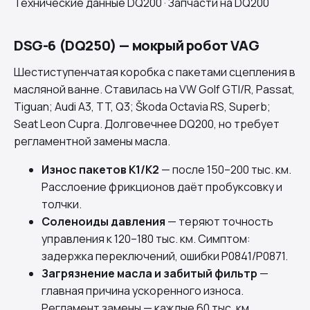
Технические данные DQ200
·
Запчасти на DQ200
DSG-6 (DQ250) — мокрый робот VAG
Шестиступенчатая коробка с пакетами сцепления в
масляной ванне. Ставилась на VW Golf GTI/R, Passat,
Tiguan; Audi A3, TT, Q3; Škoda Octavia RS, Superb;
Seat Leon Cupra. Долговечнее
DQ200
, но требует
регламентной замены масла.
Износ пакетов K1/K2
— после 150–200 тыс. км.
Расслоение фрикционов даёт пробуксовку и
толчки.
Соленоиды давления
— теряют точность
управления к 120–180 тыс. км. Симптом:
задержка переключений, ошибки P0841/P0871.
Загрязнение масла и забитый фильтр
—
главная причина ускоренного износа.
Регламент замены — каждые 60 тыс. км.