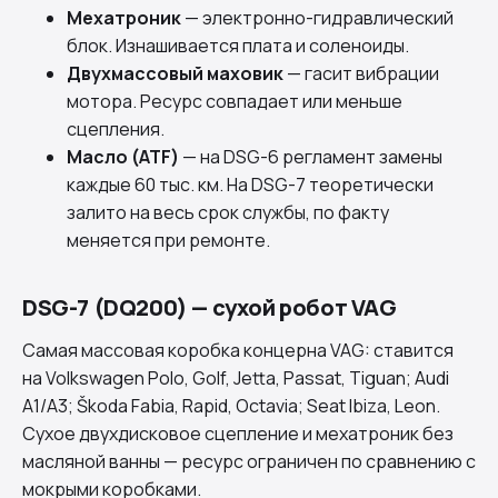
Мехатроник
— электронно-гидравлический
блок. Изнашивается плата и соленоиды.
Двухмассовый маховик
— гасит вибрации
мотора. Ресурс совпадает или меньше
сцепления.
Масло (ATF)
— на DSG-6 регламент замены
каждые 60 тыс. км. На DSG-7 теоретически
залито на весь срок службы, по факту
меняется при ремонте.
DSG-7 (DQ200) — сухой робот VAG
Самая массовая коробка концерна VAG: ставится
на Volkswagen Polo, Golf, Jetta, Passat, Tiguan; Audi
A1/A3; Škoda Fabia, Rapid, Octavia; Seat Ibiza, Leon.
Сухое двухдисковое сцепление и мехатроник без
масляной ванны — ресурс ограничен по сравнению с
мокрыми коробками.