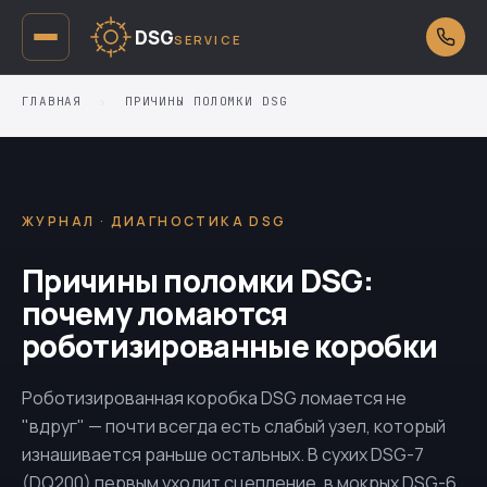
DSG
SERVICE
ГЛАВНАЯ
›
ПРИЧИНЫ ПОЛОМКИ DSG
ЖУРНАЛ · ДИАГНОСТИКА DSG
Причины поломки DSG:
почему ломаются
роботизированные коробки
Роботизированная коробка DSG ломается не
"вдруг" — почти всегда есть слабый узел, который
изнашивается раньше остальных. В сухих DSG-7
(
DQ200
) первым уходит сцепление, в мокрых DSG-6