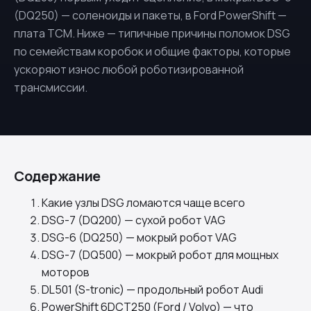
(
DQ250
) — соленоиды и пакеты, в Ford PowerShift —
плата TCM. Ниже — типичные причины поломок DSG
по семействам коробок и общие факторы, которые
ускоряют износ любой роботизированной
трансмиссии.
Содержание
Какие узлы DSG ломаются чаще всего
DSG-7 (DQ200) — сухой робот VAG
DSG-6 (DQ250) — мокрый робот VAG
DSG-7 (DQ500) — мокрый робот для мощных
моторов
DL501 (S-tronic) — продольный робот Audi
PowerShift 6DCT250 (Ford / Volvo) — что