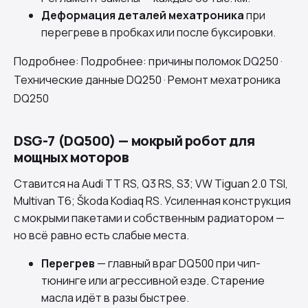
Деформация деталей мехатроника
при
перегреве в пробках или после буксировки.
Подробнее:
Подробнее: причины поломок DQ250
·
Технические данные DQ250
·
Ремонт мехатроника
DQ250
DSG-7 (DQ500) — мокрый робот для
мощных моторов
Ставится на Audi TT RS, Q3 RS, S3; VW Tiguan 2.0 TSI,
Multivan T6; Škoda Kodiaq RS. Усиленная конструкция
с мокрыми пакетами и собственным радиатором —
но всё равно есть слабые места.
Перегрев
— главный враг DQ500 при чип-
тюнинге или агрессивной езде. Старение
масла идёт в разы быстрее.