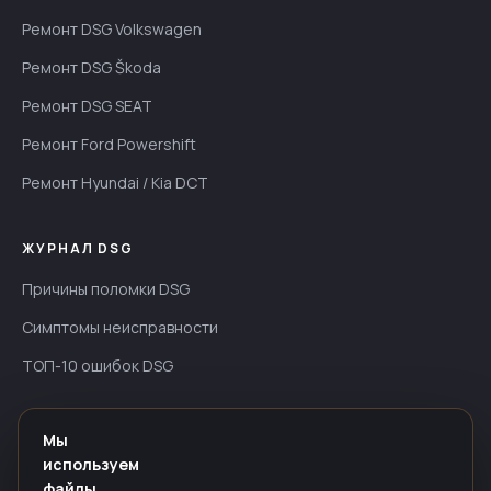
Ремонт DSG Volkswagen
Ремонт DSG Škoda
Ремонт DSG SEAT
Ремонт Ford Powershift
Ремонт Hyundai / Kia DCT
ЖУРНАЛ DSG
Причины поломки DSG
Симптомы неисправности
ТОП-10 ошибок DSG
ИНФОРМАЦИЯ
Мы
используем
Гарантия — до 24 мес
файлы