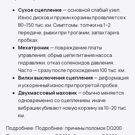
Сухое сцепление
— основной слабый узел.
Износ дисков и пружин корзины проявляется к
80–150 тыс. км. Симптомы: толчки на 1–2
передаче, рывки при трогании, запах гари в
пробках.
Мехатроник
— повреждение платы
управления, обрыв цепи питания насоса
гидравлики, отказ соленоидов давления.
Часто — сразу после прохождения 100 тыс. км.
Вилки выключения сцепления
— деформация
и ускоренный износ при прогретой пробке.
Двухмассовый маховик
— обычно меняется
одновременно со сцеплением, иначе
вибрации убивают новую корзину за 10–20 тыс.
км.
Подробнее:
Подробнее: причины поломок DQ200
·