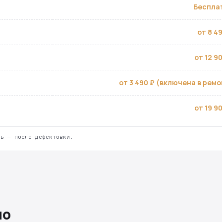
Беспла
от 8 4
от 12 9
от 3 490 ₽ (включена в ремо
от 19 9
ть — после дефектовки.
но