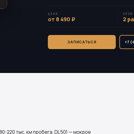
ЦЕНА
СРОК
от 8 490 ₽
2 р
ЗАПИСАТЬСЯ
+7 (
80-220 тыс. км пробега.
DL501
— мокрое