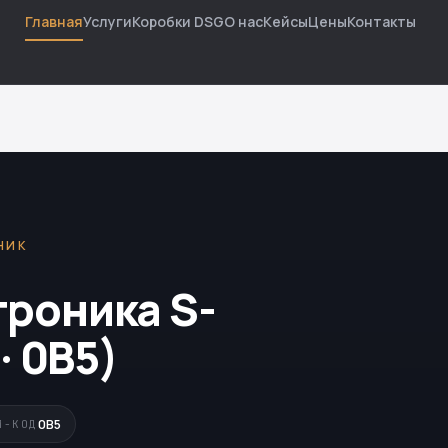
Главная
Услуги
Коробки DSG
О нас
Кейсы
Цены
Контакты
НИК
троника S-
· 0B5)
0B5
M-КОД