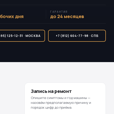
ГАРАНТИЯ
абочих дня
до 24 месяцев
495) 125-12-31 · МОСКВА
+7 (812) 604-77-98 · СПБ
Запись на ремонт
Опишите симптомы и год машины —
назовём предполагаемую причину и
порядок цифр до приёма.