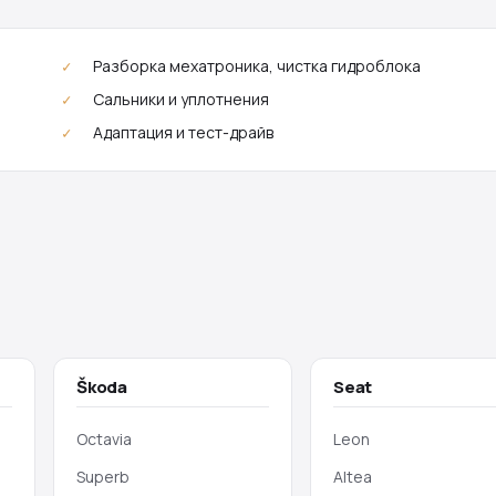
Разборка мехатроника, чистка гидроблока
Сальники и уплотнения
Адаптация и тест-драйв
Škoda
Seat
Octavia
Leon
Superb
Altea