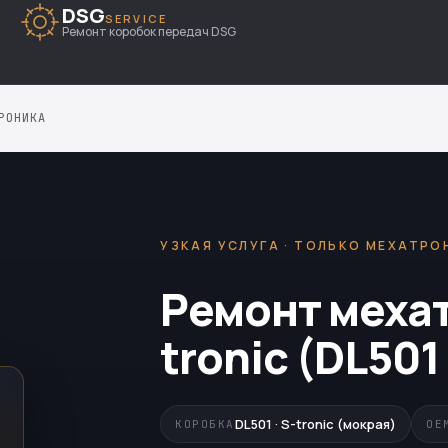
DSG
SERVICE
Ремонт коробок передач DSG
РОНИКА
УЗКАЯ УСЛУГА · ТОЛЬКО МЕХАТРО
Ремонт меха
tronic (DL501 
DL501 · S-tronic (мокрая)
КОРОБКА
OE