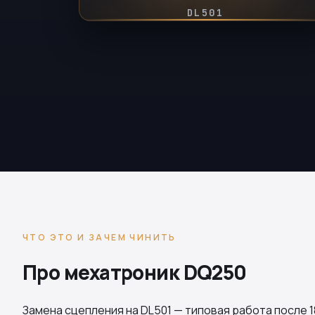
DL501
ЧТО ЭТО И ЗАЧЕМ ЧИНИТЬ
Про мехатроник DQ250
Замена сцепления на
DL501
— типовая работа после 1