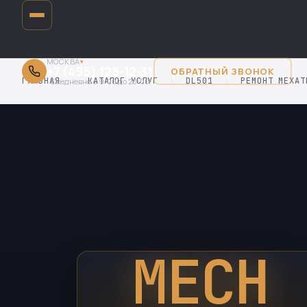
МОСКВА
▾
+7 (495) 125-12-31
ОБРАТНЫЙ ЗВОНОК
ГЛАВНАЯ
›
КАТАЛОГ УСЛУГ
›
DL501
›
РЕМОНТ МЕХАТ
Ежедневно с 9:00 до 20:00
MECH