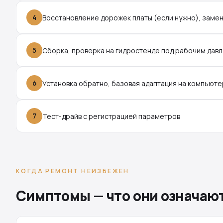
4
Восстановление дорожек платы (если нужно), замен
5
Сборка, проверка на гидростенде под рабочим дав
6
Установка обратно, базовая адаптация на компьют
7
Тест-драйв с регистрацией параметров
КОГДА РЕМОНТ НЕИЗБЕЖЕН
Симптомы — что они означаю