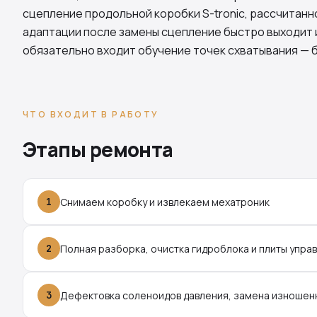
сцепление продольной коробки S-tronic, рассчитанно
адаптации после замены сцепление быстро выходит и
обязательно входит обучение точек схватывания — б
ЧТО ВХОДИТ В РАБОТУ
Этапы ремонта
1
Снимаем коробку и извлекаем мехатроник
2
Полная разборка, очистка гидроблока и плиты упра
3
Дефектовка соленоидов давления, замена изношен