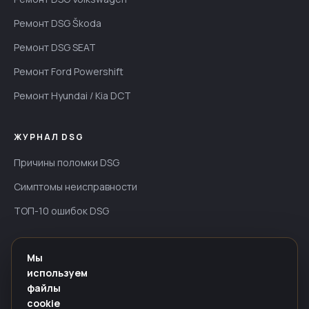
Ремонт DSG Škoda
Ремонт DSG SEAT
Ремонт Ford Powershift
Ремонт Hyundai / Kia DCT
ЖУРНАЛ DSG
Причины поломки DSG
Симптомы неисправности
ТОП-10 ошибок DSG
ИНФОРМАЦИЯ
Мы
используем
Гарантия — до 24 мес
файлы
Оплата
cookie