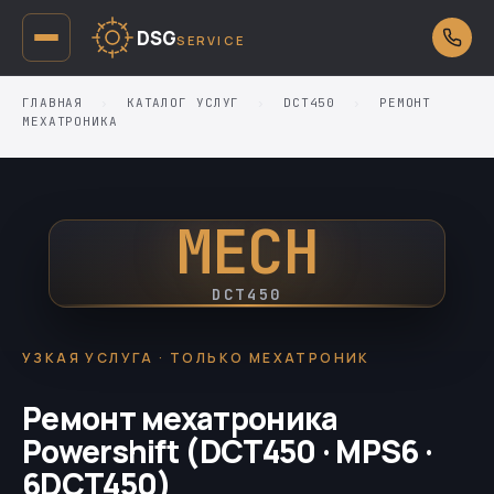
DSG
SERVICE
ГЛАВНАЯ
›
КАТАЛОГ УСЛУГ
›
DCT450
›
РЕМОНТ
МЕХАТРОНИКА
MECH
DCT450
УЗКАЯ УСЛУГА · ТОЛЬКО МЕХАТРОНИК
Ремонт мехатроника
Powershift (DCT450 · MPS6 ·
6DCT450)