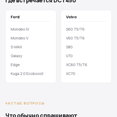
Где встречается DCT450
Ford
Volvo
Mondeo IV
S60 T5/T6
Mondeo V
V60 T5/T6
S-MAX
S80
Galaxy
V70
Edge
XC60 T5/T6
Kuga 2.0 Ecoboost
XC70
ЧАСТЫЕ ВОПРОСЫ
Что обычно спрашивают