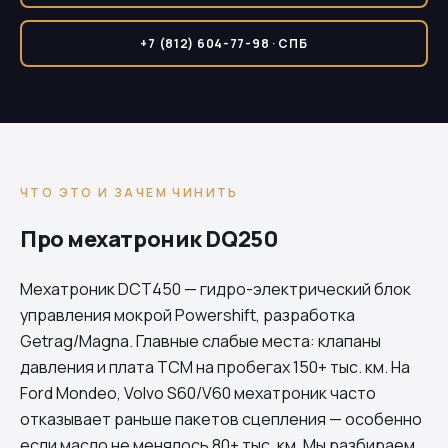
+7 (812) 604-77-98 · СПБ
ЧТО ЭТО И ЗАЧЕМ ЧИНИТЬ
Про мехатроник DQ250
Мехатроник
DCT450
— гидро-электрический блок
управления мокрой Powershift, разработка
Getrag/Magna. Главные слабые места: клапаны
давления и плата TCM на пробегах 150+ тыс. км. На
Ford Mondeo, Volvo S60/V60 мехатроник часто
отказывает раньше пакетов сцепления — особенно
если масло не менялось 80+ тыс. км. Мы разбираем