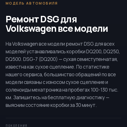
МОДЕЛЬ АВТОМОБИЛЯ
Ремонт DSG для
Volkswagen все модели
На Volkswagen все модели ремонт DSG для всех
моделей устанавливались коробки
DQ200
,
DQ250
,
DQ500
. DSG-7 (
DQ200
) — сухая семиступенчатая,
известна как сухое сцепление. По статистике
нашего сервиса, большинство обращений по все
модели связаны с износом сухое сцепление и
соленоиды мехатроника на пробегах 100-130 тыс.
км. Запишитесь на бесплатную диагностику —
выясним состояние коробки за 30 минут.
ПОКОЛЕНИЯ