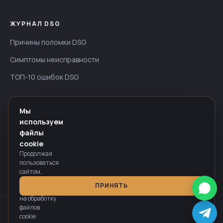
ЖУРНАЛ DSG
Причины поломки DSG
Симптомы неисправности
ТОП-10 ошибок DSG
ИНФОРМАЦИЯ
Мы
используем
Гарантия — до 24 мес
файлы
Оплата
cookie
Продолжая
Политика конфиденциальности
пользоваться
сайтом,
вы
ПРИНЯТЬ
соглашаетесь
на обработку
файлов
Информация на сайте носит справочный характер и не является
cookie
публичной офертой, определяемой положениями п. 2 ст. 437