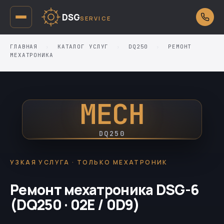
DSG
SERVICE
ГЛАВНАЯ
›
КАТАЛОГ УСЛУГ
›
DQ250
›
РЕМОНТ
МЕХАТРОНИКА
MECH
DQ250
УЗКАЯ УСЛУГА · ТОЛЬКО МЕХАТРОНИК
Ремонт мехатроника DSG-6
(DQ250 · 02E / 0D9)