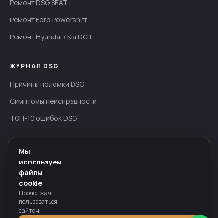
Ремонт DSG SEAT
Ремонт Ford Powershift
Ремонт Hyundai / Kia DCT
ЖУРНАЛ DSG
Причины поломки DSG
Симптомы неисправности
ТОП-10 ошибок DSG
ИНФОРМАЦИЯ
Мы
используем
Гарантия — до 24 мес
файлы
Оплата
cookie
Продолжая
Политика конфиденциальности
пользоваться
сайтом,