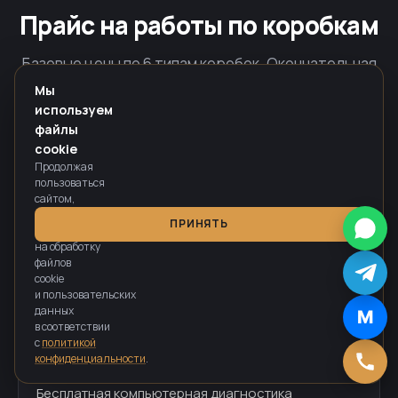
Прайс на работы по коробкам
Базовые цены по 6 типам коробок. Окончательная
стоимость определяется по результатам
Мы
дефектовки на стенде.
используем
файлы
cookie
Продолжая
пользоваться
DQ200
DQ250
DQ500
DL501
сайтом,
вы
ПРИНЯТЬ
соглашаетесь
6DCT250
D7UF1
на обработку
файлов
cookie
и пользовательских
DQ200
данных
M
DSG-7
в соответствии
с
политикой
конфиденциальности
.
Бесплатная компьютерная диагностика