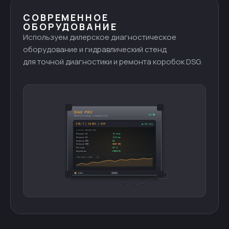
СОВРЕМЕННОЕ
ОБОРУДОВАНИЕ
Используем дилерское диагностическое
оборудование и гидравлический стенд
для точной диагностики и ремонта коробок DSG.
DIAG PRO
PWR
PROFESSIONAL DIAGNOSTIC
DSG-7 / DQ200 / 0AM
● LIVE 16ms
SYSTEM PARAMETERS
Pressure K1
52.4 bar
Pressure K2
51.8 bar
Solenoid N89
OK
Solenoid N88
WEAR 18%
Oil temp
62 °C
Adaptation
COMPLETE
PRESSURE GRAPH · K1
DSG