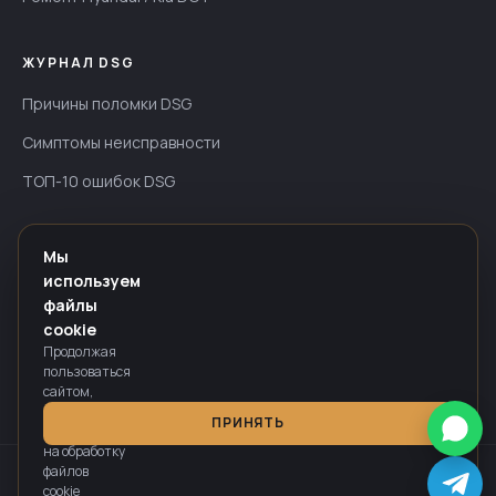
ЖУРНАЛ DSG
Причины поломки DSG
Симптомы неисправности
ТОП-10 ошибок DSG
ИНФОРМАЦИЯ
Мы
используем
Гарантия — до 24 мес
файлы
Оплата
cookie
Продолжая
Политика конфиденциальности
пользоваться
сайтом,
вы
ПРИНЯТЬ
соглашаетесь
на обработку
файлов
Информация на сайте носит справочный характер и не является
cookie