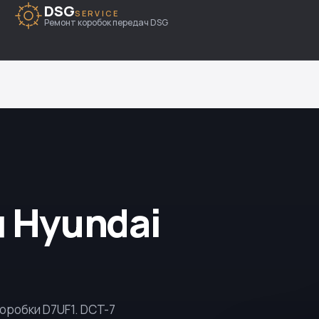
DSG
SERVICE
Ремонт коробок передач DSG
 Hyundai
коробки
D7UF1
. DCT-7