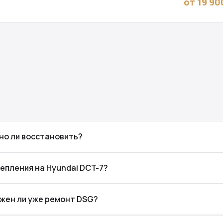
от 19 90
жно ли восстановить?
епления на Hyundai DCT-7?
нужен ли уже ремонт DSG?