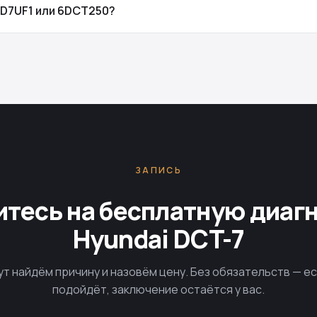
 D7UF1 или 6DCT250?
ЗАПИСЬ
тесь на бесплатную диаг
Hyundai DCT-7
ут найдём причину и назовём цену. Без обязательств — е
подойдёт, заключение остаётся у вас.