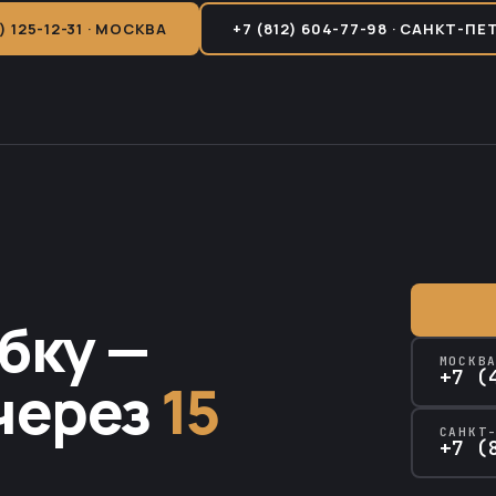
) 125-12-31 · МОСКВА
+7 (812) 604-77-98 · САНКТ-ПЕ
бку —
МОСКВ
+7 (
через
15
САНКТ
+7 (