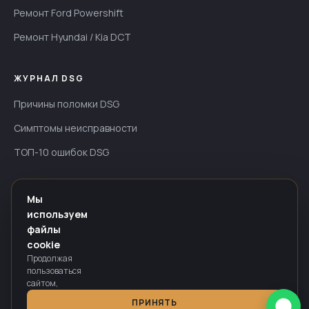
Ремонт Ford Powershift
Ремонт Hyundai / Kia DCT
ЖУРНАЛ DSG
Причины поломки DSG
Симптомы неисправности
ТОП-10 ошибок DSG
ИНФОРМАЦИЯ
Мы
используем
Гарантия — до 24 мес
файлы
Оплата
cookie
Продолжая
Политика конфиденциальности
пользоваться
сайтом,
вы
ПРИНЯТЬ
соглашаетесь