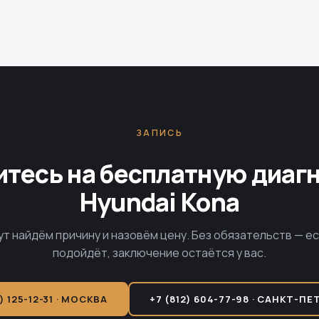
ЗАПИСЬ
тесь на бесплатную диаг
Hyundai Kona
ут найдём причину и назовём цену. Без обязательств — е
подойдёт, заключение остаётся у вас.
) 125-12-31 · МОСКВА
+7 (812) 604-77-98 · САНКТ-ПЕ