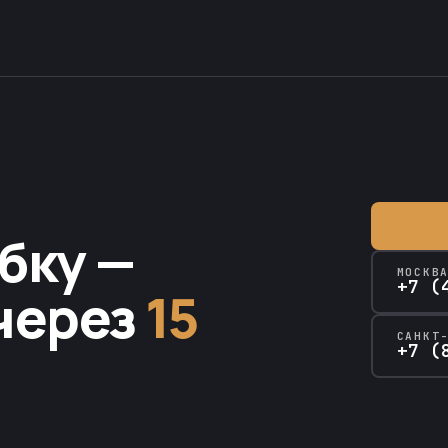
бку —
МОСКВ
+7 (
через
15
САНКТ
+7 (