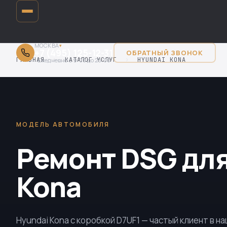
МОСКВА
▾
+7 (495) 125-12-31
ОБРАТНЫЙ ЗВОНОК
ГЛАВНАЯ
›
КАТАЛОГ УСЛУГ
›
HYUNDAI KONA
Ежедневно с 9:00 до 20:00
МОДЕЛЬ АВТОМОБИЛЯ
Ремонт DSG для
Kona
Hyundai Kona с коробкой
D7UF1
— частый клиент в н