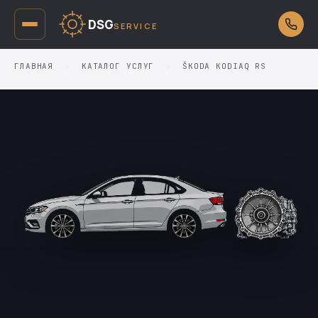
DSG
SERVICE
ГЛАВНАЯ
›
КАТАЛОГ УСЛУГ
›
ŠKODA KODIAQ RS