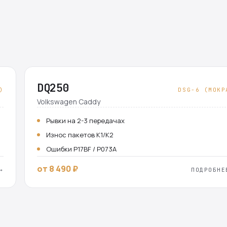
DQ250
)
DSG-6 (МОКР
Volkswagen Caddy
Рывки на 2-3 передачах
Износ пакетов K1/K2
Ошибки P17BF / P073A
от 8 490 ₽
→
ПОДРОБНЕ