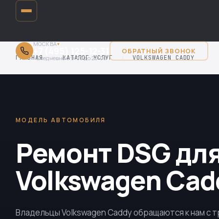
МОСКВА
▾
+7 (495) 125-12-31
ОБРАТНЫЙ ЗВОНОК
ГЛАВНАЯ
›
КАТАЛОГ УСЛУГ
›
VOLKSWAGEN CADDY
Ежедневно с 9:00 до 20:00
МОДЕЛЬ АВТОМОБИЛЯ
Ремонт DSG дл
Volkswagen Cad
Владельцы Volkswagen Caddy обращаются к нам с 