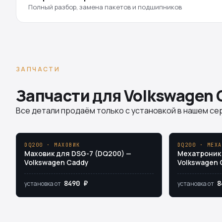
Полный разбор, замена пакетов и подшипников
ЗАПЧАСТИ
Запчасти для Volkswagen 
Все детали продаём только с установкой в нашем сер
DQ200 · МАХОВИК
DQ200 · МЕХА
Маховик для DSG-7 (DQ200) —
Мехатроник 
Volkswagen Caddy
Volkswagen 
8490 ₽
8
установка от
установка от