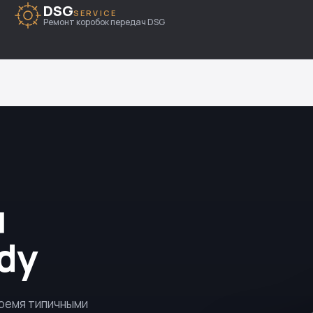
DSG
SERVICE
Ремонт коробок передач DSG
я
dy
тремя типичными