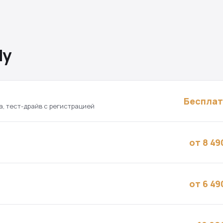
dy
Беспла
а, тест-драйв с регистрацией
от 8 49
от 6 49