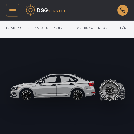
DSG
SERVICE
ГЛАВНАЯ
›
КАТАЛОГ УСЛУГ
›
VOLKSWAGEN GOLF GTI/R