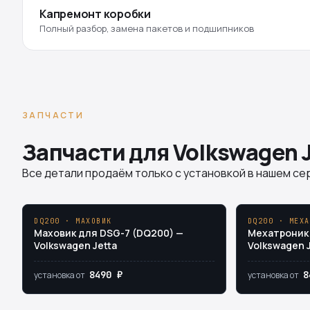
Капремонт коробки
Полный разбор, замена пакетов и подшипников
ЗАПЧАСТИ
Запчасти для Volkswagen J
Все детали продаём только с установкой в нашем сер
DQ200 · МАХОВИК
DQ200 · МЕХА
Маховик для DSG-7 (DQ200) —
Мехатроник 
Volkswagen Jetta
Volkswagen J
8490 ₽
8
установка от
установка от