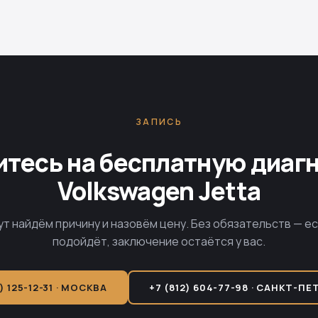
ЗАПИСЬ
тесь на бесплатную диаг
Volkswagen Jetta
ут найдём причину и назовём цену. Без обязательств — е
подойдёт, заключение остаётся у вас.
) 125-12-31 · МОСКВА
+7 (812) 604-77-98 · САНКТ-ПЕ