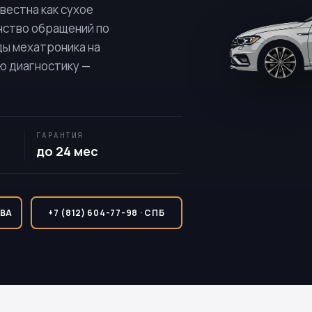
звестна как сухое
нство обращений по
ды мехатроника на
ую диагностику —
ГАРАНТИЯ
до 24 мес
КВА
+7 (812) 604-77-98 · СПБ