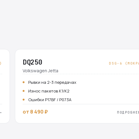
DQ250
)
DSG-6 (МОКР
Volkswagen Jetta
Рывки на 2-3 передачах
Износ пакетов K1/K2
Ошибки P17BF / P073A
от 8 490 ₽
→
ПОДРОБНЕ