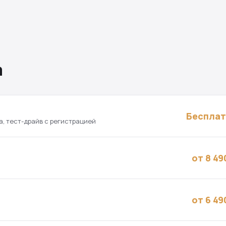
a
Беспла
а, тест-драйв с регистрацией
от 8 49
от 6 49