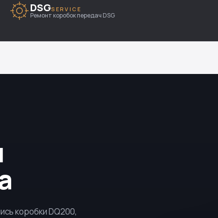
DSG
SERVICE
Ремонт коробок передач DSG
я
a
лись коробки
DQ200
,