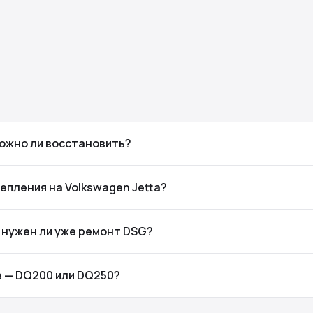
можно ли восстановить?
епления на Volkswagen Jetta?
 — нужен ли уже ремонт DSG?
е — DQ200 или DQ250?