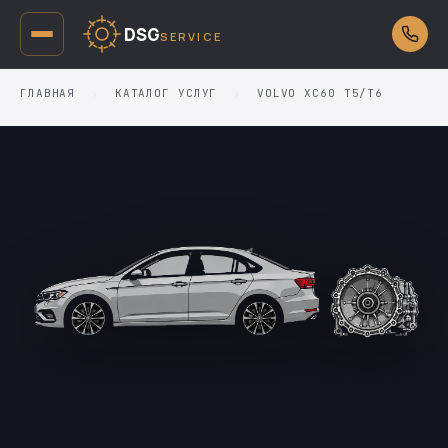
DSG
SERVICE
ГЛАВНАЯ
›
КАТАЛОГ УСЛУГ
›
VOLVO XC60 T5/T6