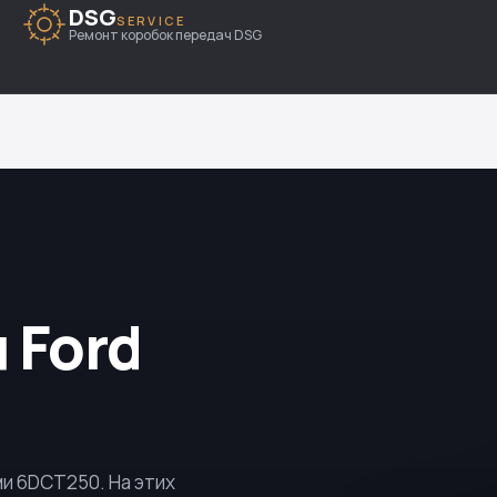
DSG
SERVICE
Ремонт коробок передач DSG
 Ford
ми
6DCT250
. На этих