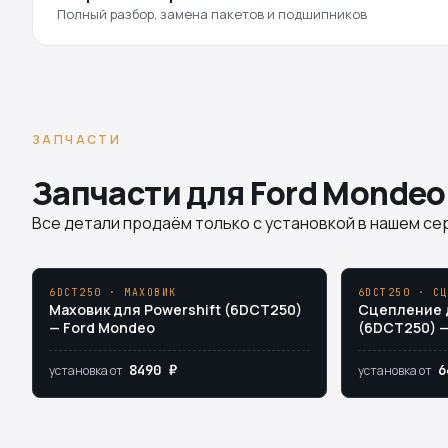
Полный разбор, замена пакетов и подшипников
ЗАПЧАСТИ
Запчасти для Ford Mondeo
Все детали продаём только с установкой в нашем сер
6DCT250 · МАХОВИК
6DCT250 · СЦ
Маховик для Powershift (6DCT250)
Сцепление д
— Ford Mondeo
(6DCT250) —
8490 ₽
6
установка от
установка от