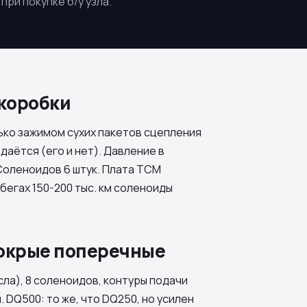
ри покупке б/у узла.
 коробки
ько зажимом сухих пакетов сцепления
аётся (его и нет). Давление в
 Соленоидов 6 штук. Плата TCM
бегах 150-200 тыс. км соленоиды
мокрые поперечные
сла), 8 соленоидов, контуры подачи
м.
DQ500
: то же, что
DQ250
, но усилен