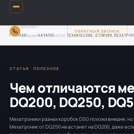
МОСКВА
▾
+7 (495) 125-12-31
ОБРАТНЫЙ ЗВОНОК
ГЛАВНАЯ
›
КАТАЛОГ
›
ТЕХНИЧЕСКИЕ ОТЛИЧИЯ МЕХАТРОН
Ежедневно с 9:00 до 20:00
СТАТЬЯ · ПОЛЕЗНОЕ
Чем отличаются ме
DQ200, DQ250, DQ5
Мехатроники разных коробок DSG похожи внешне, но
Мехатроник от
DQ250
не встанет на
DQ200
, даже ес