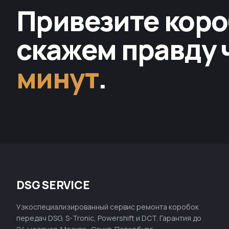
Привезите коро
скажем правду 
минут
.
DSG SERVICE
Узкоспециализированный сервис ремонта коробок
передач DSG, S-Tronic, Powershift и DCT. Гарантия до