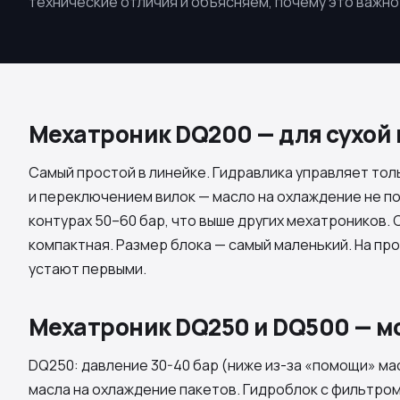
технические отличия и объясняем, почему это важно п
Мехатроник DQ200 — для сухой
Самый простой в линейке. Гидравлика управляет тол
и переключением вилок — масло на охлаждение не под
контурах 50–60 бар, что выше других мехатроников.
компактная. Размер блока — самый маленький. На про
устают первыми.
Мехатроник DQ250 и DQ500 — 
DQ250
: давление 30-40 бар (ниже из-за «помощи» ма
масла на охлаждение пакетов. Гидроблок с фильтро