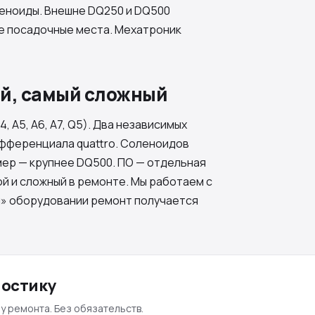
леноиды. Внешне
DQ250
и
DQ500
ые посадочные места. Мехатроник
ый, самый сложный
, A5, A6, A7, Q5). Два независимых
ифференциала quattro. Соленоидов
мер — крупнее
DQ500
. ПО — отдельная
ой и сложный в ремонте. Мы работаем с
м» оборудовании ремонт получается
ностику
у ремонта. Без обязательств.