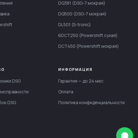
пления
DQ381 (DSG-7 мокрая)
вика
DQ500 (DSG-7 мокрая)
rshift
DL501 (S-tronic)
6DCT250 (Powershift сухая)
DCT450 (Powershift мокрая)
SG
ИНФОРМАЦИЯ
ломки DSG
Гарантия — до 24 мес
еисправности
Оплата
бок DSG
Политика конфиденциальности