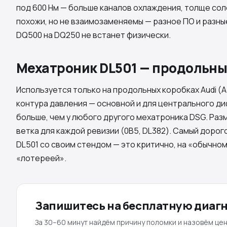
под 600 Нм — больше каналов охлаждения, толще со
похожи, но не взаимозаменяемы — разное ПО и разн
DQ500
на
DQ250
не встанет физически.
Мехатроник DL501 — продольн
Используется только на продольных коробках Audi (A4
контура давления — основной и для центрального д
больше, чем у любого другого мехатроника DSG. Раз
ветка для каждой ревизии (0B5, DL382). Самый дорог
DL501
со своим стендом — это критично, на «обычно
«лотереей».
Запишитесь на бесплатную диаг
За 30–60 минут найдём причину поломки и назовём цен