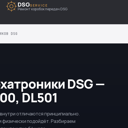
DSG
SERVICE
Ремонт коробок передач DSG
ИКОВ DSG
хатроники DSG —
00, DL501
 внутри отличаются принципиально.
ли физически подойдёт. Разбираем