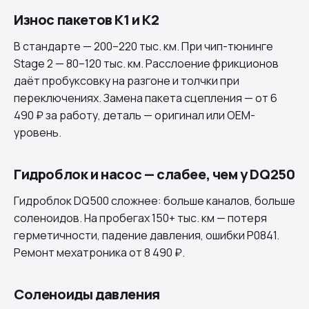
Износ пакетов K1 и K2
В стандарте — 200–220 тыс. км. При чип-тюнинге
Stage 2 — 80–120 тыс. км. Расслоение фрикционов
даёт пробуксовку на разгоне и толчки при
переключениях. Замена пакета сцепления — от 6
490 ₽ за работу, деталь — оригинал или OEM-
уровень.
Гидроблок и насос — слабее, чем у DQ250
Гидроблок
DQ500
сложнее: больше каналов, больше
соленоидов. На пробегах 150+ тыс. км — потеря
герметичности, падение давления, ошибки P0841.
Ремонт мехатроника от 8 490 ₽.
Соленоиды давления