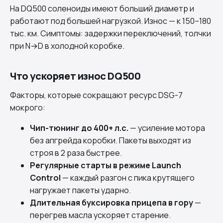
На
DQ500
соленоиды имеют больший диаметр и
работают под большей нагрузкой. Износ — к 150–180
тыс. км. Симптомы: задержки переключений, толчки
при N→D в холодной коробке.
Что ускоряет износ DQ500
Факторы, которые сокращают ресурс DSG-7
мокрого:
Чип-тюнинг до 400+ л.с.
— усиление мотора
без апгрейда коробки. Пакеты выходят из
строя в 2 раза быстрее.
Регулярные старты в режиме Launch
Control
— каждый разгон с пика крутящего
нагружает пакеты ударно.
Длительная буксировка прицепа в гору
—
перегрев масла ускоряет старение.