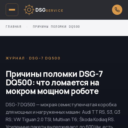
DSG
SERVICE
ГЛАВНАЯ
›
ПРИЧИНЫ ПОЛОМКИ DQ500
ЖУРНАЛ · DSG-7 DQ500
Причины поломки DSG-7
DQ500: что ломается на
мокром мощном роботе
DSG-7
DQ500
— мокрая семиступенчатая коробка
для мощных и нагруженных машин: Audi TT RS, S3, Q3
RS; VW Tiguan 2.0 TSI, Multivan T6; Škoda Kodiaq RS.
Усиленные пакеты выдерживают до 600 Нм, есть