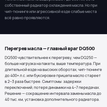
собственный радиатор охлаждения масла. Но при
чип-тюнинге или агрессивной езде слабые места
всё равно проявляются.
Перегрев масла — главный враг DQ500
DQ500
чувствительнее к перегреву, чем
DQ250
—
больше нагрузка на пакеты, выше температура. При
длительной езде на высоких оборотах, чип-тюнинге
до 400+ л.с. или буксировке прицепа масло стареет
в 2–3 раза быстрее. Симптомы: задержки
переключений, потеря динамики на 4–7 передачах.
Решение — сокращение интервала замены масла до
40 тыс. км, установка дополнительного радиатора.