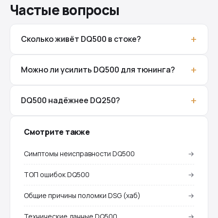
Частые вопросы
Сколько живёт DQ500 в стоке?
Можно ли усилить DQ500 для тюнинга?
DQ500 надёжнее DQ250?
Смотрите также
Симптомы неисправности DQ500
→
ТОП ошибок DQ500
→
Общие причины поломки DSG (хаб)
→
Технические данные DQ500
→