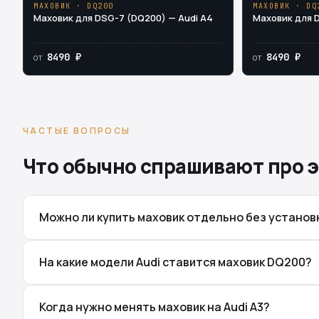
МАХОВИК · DQ200
МАХОВИК · DQ
Маховик для DSG-7 (DQ200) — Audi A4
Маховик для D
8490 ₽
8490 ₽
от
от
ЧАСТЫЕ ВОПРОСЫ
Что обычно спрашивают про э
Можно ли купить маховик отдельно без установ
На какие модели Audi ставится маховик DQ200?
Когда нужно менять маховик на Audi A3?