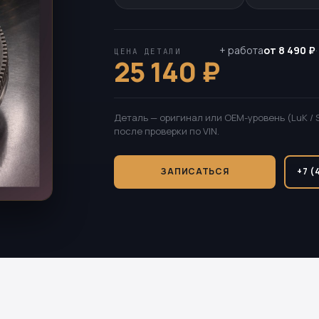
+ работа
от 8 490 ₽
ЦЕНА ДЕТАЛИ
25 140 ₽
Деталь — оригинал или OEM-уровень (LuK / 
после проверки по VIN.
ЗАПИСАТЬСЯ
+7 (