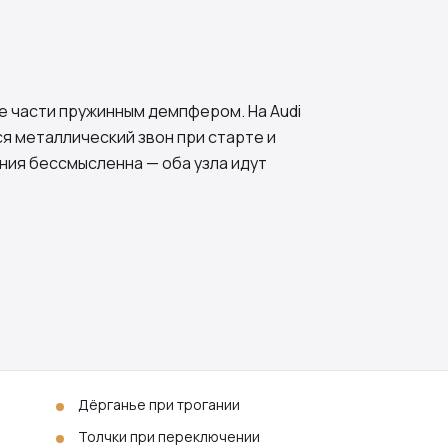
е части пружинным демпфером. На Audi
ся металлический звон при старте и
ения бессмысленна — оба узла идут
Дёрганье при трогании
Толчки при переключении