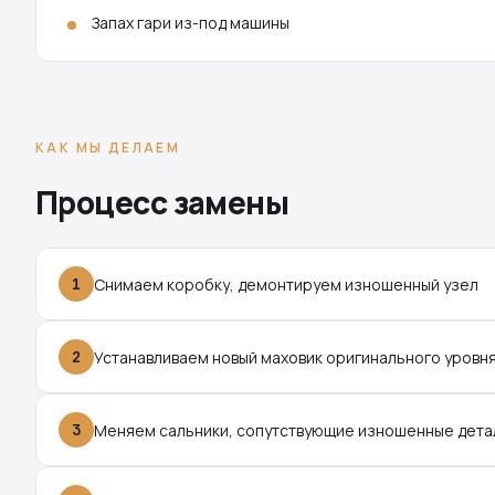
Запах гари из-под машины
КАК МЫ ДЕЛАЕМ
Процесс замены
1
Снимаем коробку, демонтируем изношенный узел
2
Устанавливаем новый маховик оригинального уровн
3
Меняем сальники, сопутствующие изношенные дета