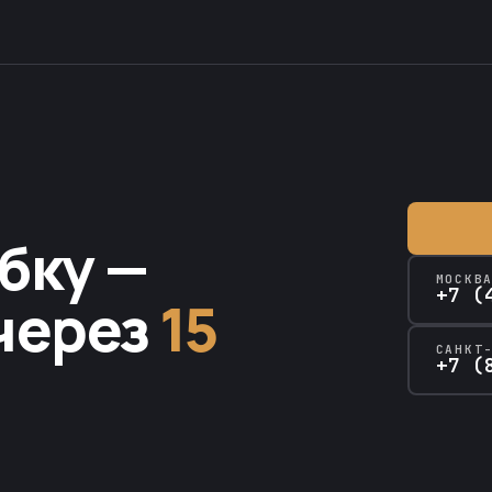
бку —
МОСКВ
+7 (
через
15
САНКТ
+7 (