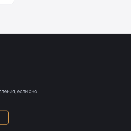
пления, если оно
Б