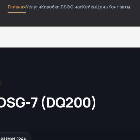
Главная
Услуги
Коробки DSG
О нас
Кейсы
Цены
Контакты
Й
DSG-7 (DQ200)
· разные годы