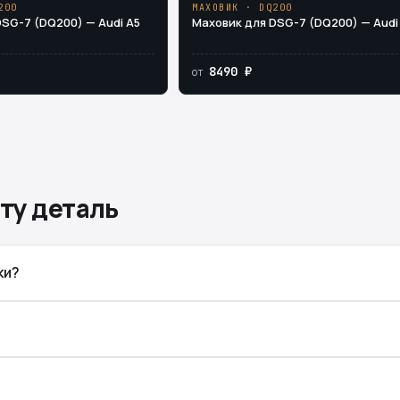
200
МАХОВИК · DQ200
SG-7 (DQ200) — Audi A5
Маховик для DSG-7 (DQ200) — Audi
8490 ₽
от
ту деталь
ки?