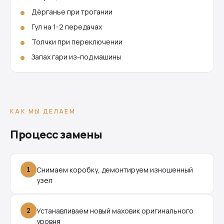
Дёрганье при трогании
Гул на 1-2 передачах
Толчки при переключении
Запах гари из-под машины
КАК МЫ ДЕЛАЕМ
Процесс замены
1
Снимаем коробку, демонтируем изношенный
узел
2
Устанавливаем новый маховик оригинального
уровня