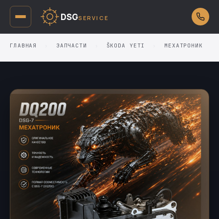
DSG
SERVICE
ГЛАВНАЯ
›
ЗАПЧАСТИ
›
ŠKODA YETI
›
МЕХАТРОНИК