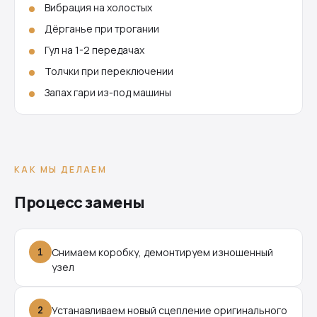
Вибрация на холостых
Дёрганье при трогании
Гул на 1-2 передачах
Толчки при переключении
Запах гари из-под машины
КАК МЫ ДЕЛАЕМ
Процесс замены
1
Снимаем коробку, демонтируем изношенный
узел
2
Устанавливаем новый сцепление оригинального