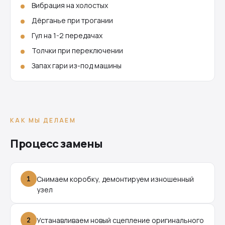
Вибрация на холостых
Дёрганье при трогании
Гул на 1-2 передачах
Толчки при переключении
Запах гари из-под машины
КАК МЫ ДЕЛАЕМ
Процесс замены
1
Снимаем коробку, демонтируем изношенный
узел
2
Устанавливаем новый сцепление оригинального