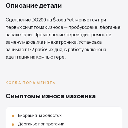
Описание детали
Сцепление
DQ200
на Škoda Yeti меняется при
первых симптомах износа — пробуксовке, дёрганье,
запахе гари. Промедление переводит ремонт в
замену маховика и мехатроника. Установка
занимает 1-2 рабочих дня, в работу включена
адаптация на компьютере.
КОГДА ПОРА МЕНЯТЬ
Симптомы износа маховика
Вибрация на холостых
Дёрганье при трогании