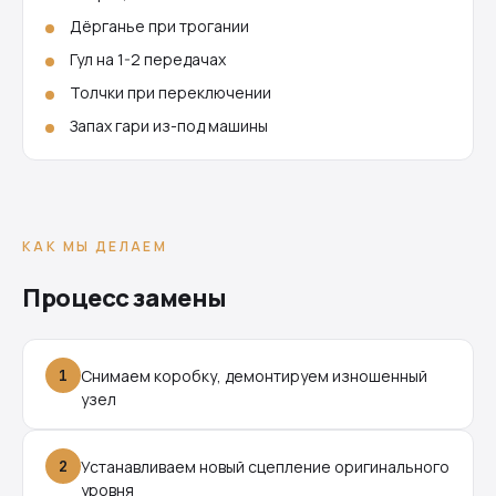
Дёрганье при трогании
Гул на 1-2 передачах
Толчки при переключении
Запах гари из-под машины
КАК МЫ ДЕЛАЕМ
Процесс замены
1
Снимаем коробку, демонтируем изношенный
узел
2
Устанавливаем новый сцепление оригинального
уровня