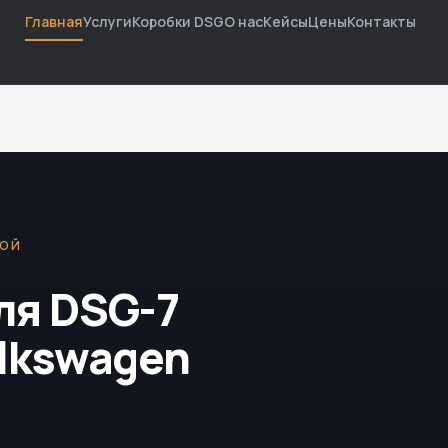
Главная
Услуги
Коробки DSG
О нас
Кейсы
Цены
Контакты
КОЙ
ля DSG-7
lkswagen