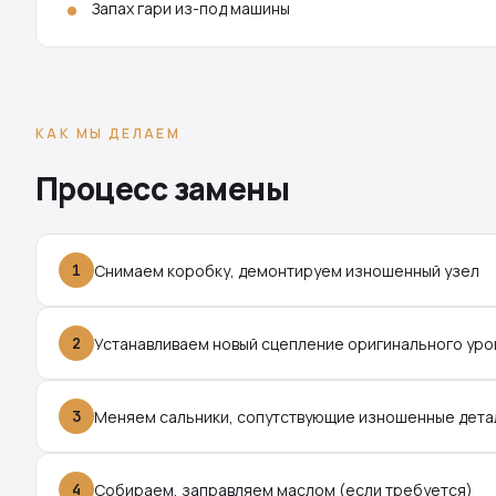
Запах гари из-под машины
КАК МЫ ДЕЛАЕМ
Процесс замены
1
Снимаем коробку, демонтируем изношенный узел
2
Устанавливаем новый сцепление оригинального уро
3
Меняем сальники, сопутствующие изношенные дета
4
Собираем, заправляем маслом (если требуется)