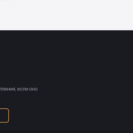
пления, если оно
Б