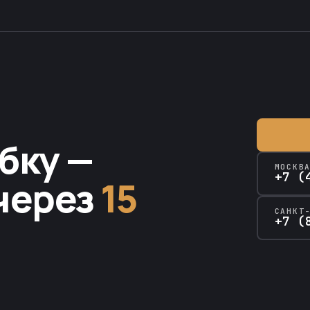
бку —
МОСКВ
+7 (
через
15
САНКТ
+7 (