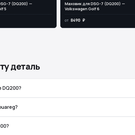
DSG-7 (DQ200) —
Маховик для DSG-7 (DQ200) —
lf 5
Volkswagen Golf 6
8490 ₽
от
ту деталь
е DQ200?
ouareg?
200?