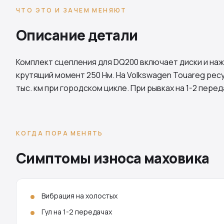
ЧТО ЭТО И ЗАЧЕМ МЕНЯЮТ
Описание детали
Комплект сцепления для
DQ200
включает диски и наж
крутящий момент 250 Нм. На Volkswagen Touareg рес
тыс. км при городском цикле. При рывках на 1-2 перед
КОГДА ПОРА МЕНЯТЬ
Симптомы износа маховика
Вибрация на холостых
Гул на 1-2 передачах