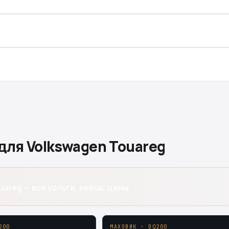
для Volkswagen Touareg
areg — все услуги, кейсы, цены
200
МАХОВИК · DQ200