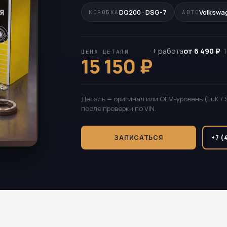
DQ200 · DSG-7
Volkswa
КОРОБКА
АВТО
+ работа
от 6 490 ₽
·
ЦЕНА ДЕТАЛИ
15 150 ₽
Деталь — оригинал или OEM-уровень (LuK / 
после проверки по VIN.
ЗАПИСАТЬСЯ
+7 (