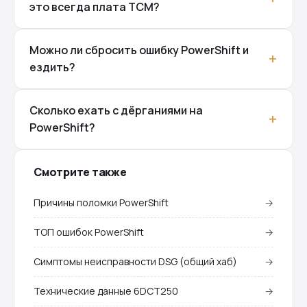
это всегда плата TCM?
Можно ли сбросить ошибку PowerShift и
ездить?
Сколько ехать с дёрганиями на
PowerShift?
Смотрите также
Причины поломки PowerShift
→
ТОП ошибок PowerShift
→
Симптомы неисправности DSG (общий хаб)
→
Технические данные 6DCT250
→