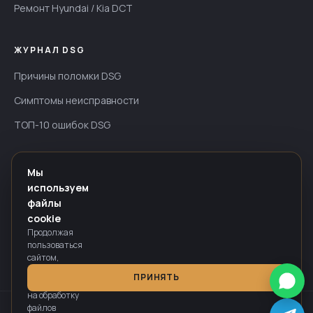
Ремонт Hyundai / Kia DCT
ЖУРНАЛ DSG
Причины поломки DSG
Симптомы неисправности
ТОП-10 ошибок DSG
ИНФОРМАЦИЯ
Мы
используем
Гарантия — до 24 мес
файлы
Оплата
cookie
Продолжая
Политика конфиденциальности
пользоваться
сайтом,
вы
ПРИНЯТЬ
соглашаетесь
на обработку
файлов
Информация на сайте носит справочный характер и не является