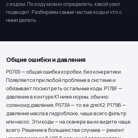
с кодом. По коду можно определить, какой узел
подводит. Разбираем самые частые коды и что с
ними делать.
Общие ошибки и давления
P0700 — общая ошибка коробки, без конкретики.
Появляется при любой проблеме в системе и
обязывает посмотреть остальные коды. P17BF —
давление в контуре K1 ниже нормы, обычно
соленоид давления. P073A — то же для K2. P179B —
давление масла в гидроблоке, чаще всего фильтр
или насос. Эти коды — на сканере вы их видите чаще
всего. Решение в большинстве случаев — ремонт