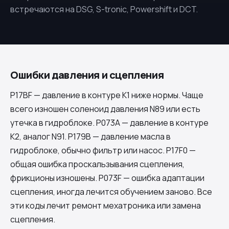
встречаются на DSG, S-tronic, Powershift и DCT.
Ошибки давления и сцепления
P17BF — давление в контуре K1 ниже нормы. Чаще
всего изношен соленоид давления N89 или есть
утечка в гидроблоке. P073A — давление в контуре
K2, аналог N91. P179B — давление масла в
гидроблоке, обычно фильтр или насос. P17F0 —
общая ошибка проскальзывания сцепления,
фрикционы изношены. P073F — ошибка адаптации
сцепления, иногда лечится обучением заново. Все
эти коды лечит ремонт мехатроника или замена
сцепления.