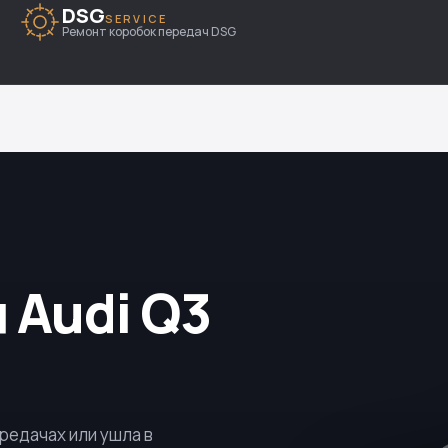
DSG
SERVICE
Ремонт коробок передач DSG
 Audi Q3
ередачах или ушла в