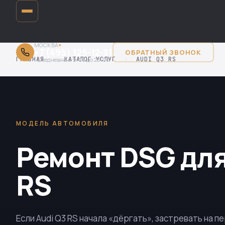
МОСКВА
▾
+7 (495) 125-12-31
ОБРАТНЫЙ ЗВОНОК
ГЛАВНАЯ
›
КАТАЛОГ УСЛУГ
›
AUDI Q3 RS
Ежедневно с 9:00 до 20:00
МОДЕЛЬ АВТОМОБИЛЯ
Ремонт DSG для
RS
Если Audi Q3 RS начала «дёргать», застревать на п