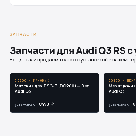
ЗАПЧАСТИ
Запчасти для Audi Q3 RS с
Все детали продаём только с установкой в нашем сер
DQ200 · МАХОВИК
DQ200 · МЕХА
Маховик для DSG-7 (DQ200) — Dsg
Мехатроник 
Audi Q3
Audi Q3
8490 ₽
8
установка от
установка от