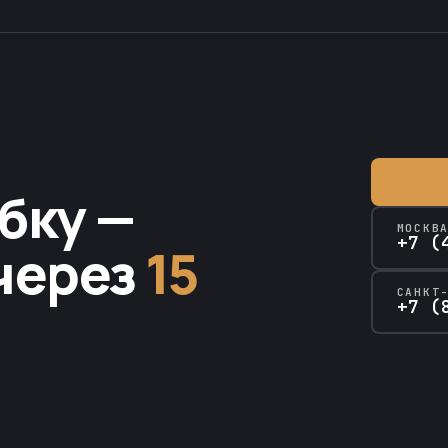
бку —
МОСКВ
+7 (
через
15
САНКТ
+7 (