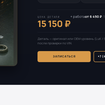
+ работа
от 6 490 ₽
·
ЦЕНА ДЕТАЛИ
15 150 ₽
Деталь — оригинал или OEM-уровень (LuK / 
после проверки по VIN.
ЗАПИСАТЬСЯ
+7 (