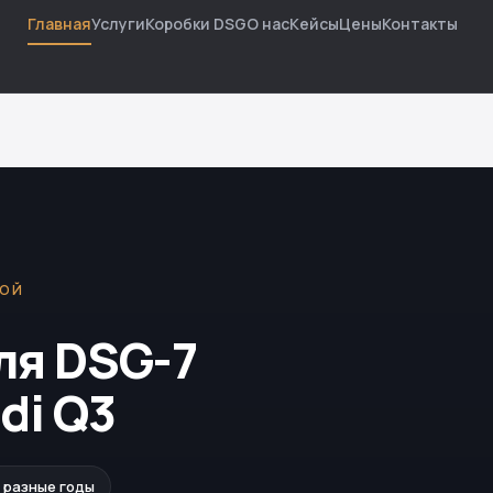
Главная
Услуги
Коробки DSG
О нас
Кейсы
Цены
Контакты
КОЙ
ля DSG-7
di Q3
· разные годы