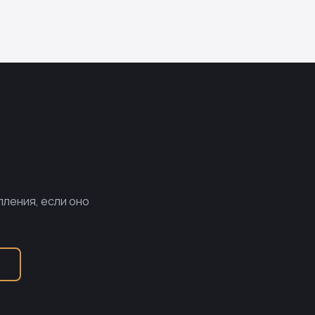
пления, если оно
Б