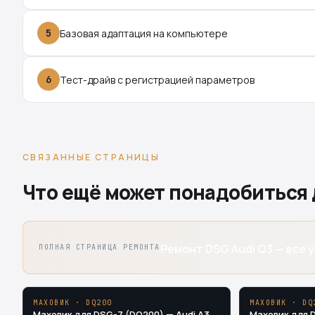
5
Базовая адаптация на компьютере
6
Тест-драйв с регистрацией параметров
СВЯЗАННЫЕ СТРАНИЦЫ
Что ещё может понадобиться 
Ремонт DSG Audi Q3 — все у
ПОЛНАЯ СТРАНИЦА РЕМОНТА
МАХОВИК · DQ200
МАХОВИК · DQ
Маховик для DSG-7 (DQ200) — Audi A3
Маховик для 