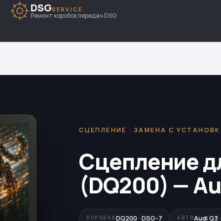
DSG
SERVICE
Ремонт коробок передач DSG
СЦЕПЛЕНИЕ · ЗАМЕНА С УСТАНОВ
Сцепление д
(DQ200) — Au
DQ200 · DSG-7
Audi Q3 
КОРОБКА
АВТО