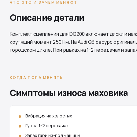
ЧТО ЭТО И ЗАЧЕМ МЕНЯЮТ
Описание детали
Комплект сцепления для
DQ200
включает диски и наж
крутящий момент 250 Нм. На Audi Q3 ресурс оригиналь
городском цикле. При рывках на 1-2 передачах и запа
КОГДА ПОРА МЕНЯТЬ
Симптомы износа маховика
Вибрация на холостых
Гул на 1-2 передачах
Запах гари из-под машины