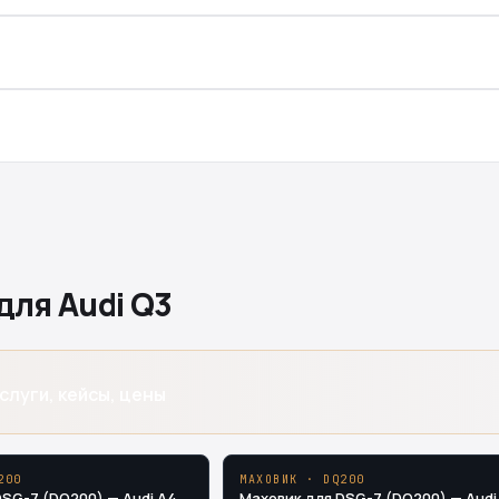
для Audi Q3
слуги, кейсы, цены
200
МАХОВИК · DQ200
DSG-7 (DQ200) — Audi A4
Маховик для DSG-7 (DQ200) — Audi