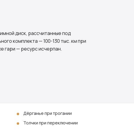
имной диск, рассчитанные под
ного комплекта — 100-130 тыс. км при
хе гари — ресурс исчерпан.
Дёрганье при трогании
Толчки при переключении