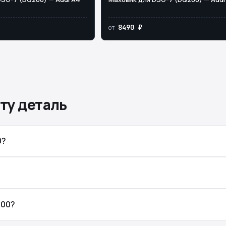
8490 ₽
от
ту деталь
0?
200?