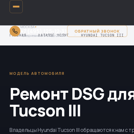
МОСКВА
▾
+7 (495) 125-12-31
ОБРАТНЫЙ ЗВОНОК
ГЛАВНАЯ
›
КАТАЛОГ УСЛУГ
›
HYUNDAI TUCSON III
Ежедневно с 9:00 до 20:00
МОДЕЛЬ АВТОМОБИЛЯ
Ремонт DSG для
Tucson III
Владельцы Hyundai Tucson III обращаются к нам с 