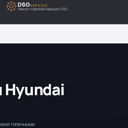
DSG
SERVICE
Ремонт коробок передач DSG
 Hyundai
тремя типичными