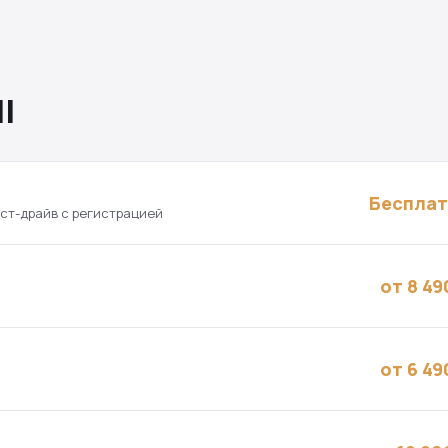
I
Беспла
ест-драйв с регистрацией
от 8 49
от 6 49