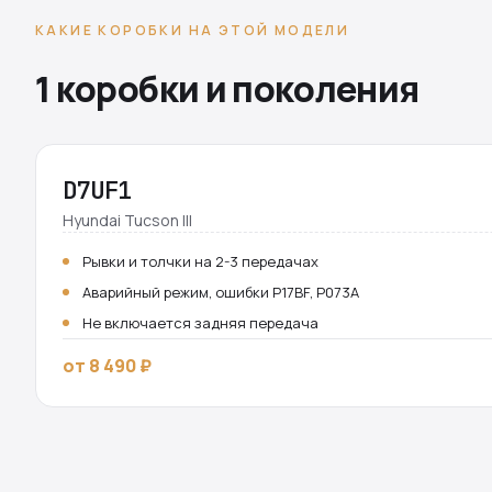
КАКИЕ КОРОБКИ НА ЭТОЙ МОДЕЛИ
1 коробки и поколения
D7UF1
Hyundai Tucson III
Рывки и толчки на 2-3 передачах
Аварийный режим, ошибки P17BF, P073A
Не включается задняя передача
от 8 490 ₽