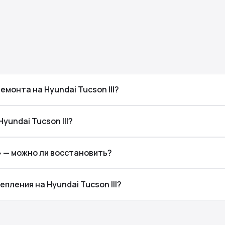
монта на Hyundai Tucson III?
yundai Tucson III?
т» — можно ли восстановить?
пления на Hyundai Tucson III?