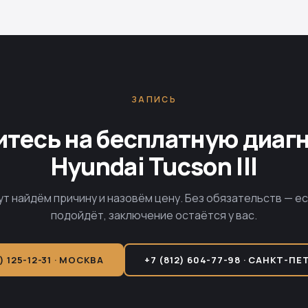
ЗАПИСЬ
тесь на бесплатную диаг
Hyundai Tucson III
ут найдём причину и назовём цену. Без обязательств — е
подойдёт, заключение остаётся у вас.
) 125-12-31 · МОСКВА
+7 (812) 604-77-98 · САНКТ-ПЕ