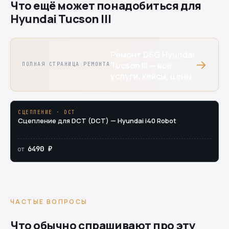
Что ещё может понадобиться для
Hyundai Tucson III
Ремонт DSG Hyundai
→
Tucson III — все
ПОЛНАЯ СТРАНИЦА РЕМОНТА
услуги, кейсы, цены
СЦЕПЛЕНИЕ · DCT
Сцепление для DCT (DCT) — Hyundai i40 Robot
6490 ₽
от
ЧАСТЫЕ ВОПРОСЫ
Что обычно спрашивают про эту