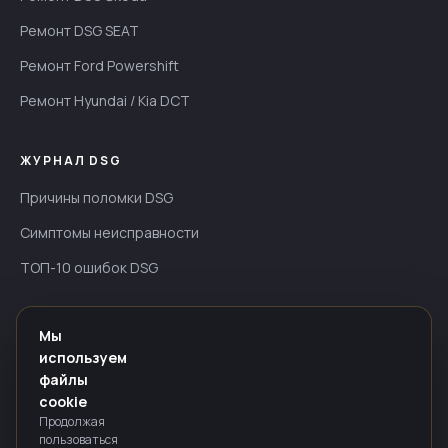
Ремонт DSG SEAT
Ремонт Ford Powershift
Ремонт Hyundai / Kia DCT
ЖУРНАЛ DSG
Причины поломки DSG
Симптомы неисправности
ТОП-10 ошибок DSG
ИНФОРМАЦИЯ
Мы
используем
Гарантия — до 24 мес
файлы
Оплата
cookie
Продолжая
Политика конфиденциальности
пользоваться