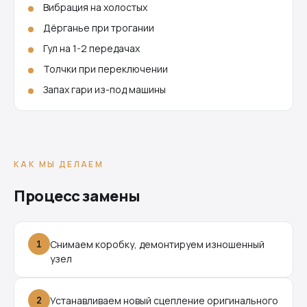
Вибрация на холостых
Дёрганье при трогании
Гул на 1-2 передачах
Толчки при переключении
Запах гари из-под машины
КАК МЫ ДЕЛАЕМ
Процесс замены
1
Снимаем коробку, демонтируем изношенный
узел
2
Устанавливаем новый сцепление оригинального