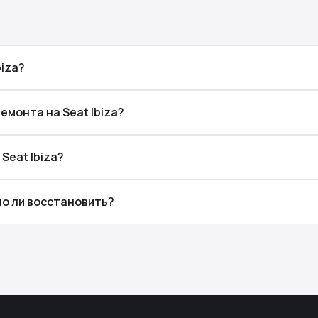
biza?
емонта на Seat Ibiza?
Seat Ibiza?
но ли восстановить?