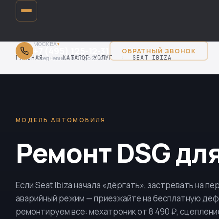
МОСКВА
▾
+7 (495) 125-12-31
ОБРАТНЫЙ ЗВОНОК
ГЛАВНАЯ
›
КАТАЛОГ УСЛУГ
›
SEAT IBIZA
Ежедневно с 9:00 до 20:00
МОДЕЛЬ АВТОМОБИЛЯ
Ремонт DSG для 
Если Seat Ibiza начала «дёргать», застревать на пе
аварийный режим — приезжайте на бесплатную деф
ремонтируем все: мехатроник от 8 490 ₽, сцепление