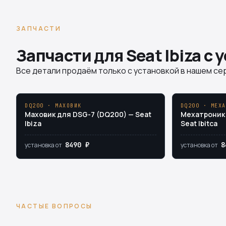
ЗАПЧАСТИ
Запчасти для Seat Ibiza с 
Все детали продаём только с установкой в нашем сер
DQ200 · МАХОВИК
DQ200 · МЕХА
Маховик для DSG-7 (DQ200) — Seat
Мехатроник 
Ibiza
Seat Ibitca
8490 ₽
8
установка от
установка от
ЧАСТЫЕ ВОПРОСЫ