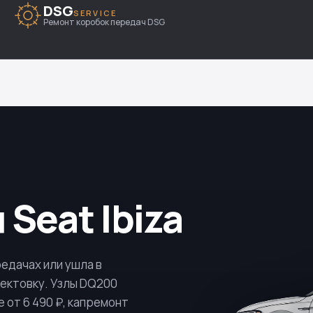
DSG
SERVICE
Ремонт коробок передач DSG
Seat Ibiza
редачах или ушла в
ектовку. Узлы
DQ200
 от 6 490 ₽, капремонт