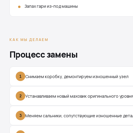
Запах гари из-под машины
КАК МЫ ДЕЛАЕМ
Процесс замены
1
Снимаем коробку, демонтируем изношенный узел
2
Устанавливаем новый маховик оригинального уровн
3
Меняем сальники, сопутствующие изношенные дета