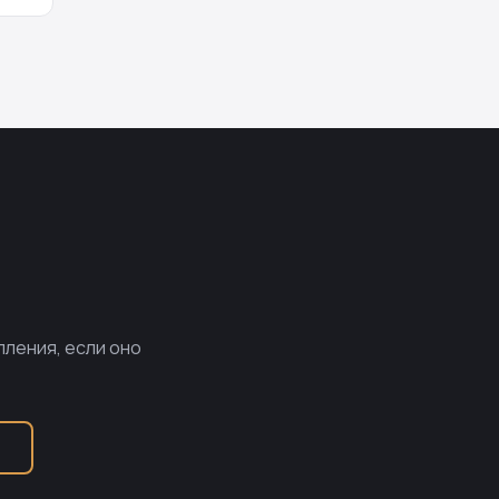
пления, если оно
Б