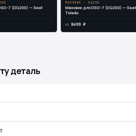
200
МАХОВИК · DQ200
DSG-7 (DQ200) — Seat
Маховик для DSG-7 (DQ200) — Sea
Toledo
8490 ₽
от
ту деталь
?