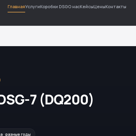
Главная
Услуги
Коробки DSG
О нас
Кейсы
Цены
Контакты
Й
DSG-7 (DQ200)
za · разные годы