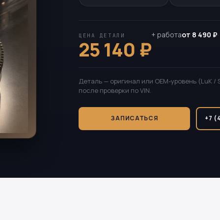
+ работа
от 8 490 ₽
ЦЕНА ДЕТАЛИ
25 140 ₽
Деталь — оригинал или OEM-уровень (LuK / 
после проверки по VIN.
ЗАПИСАТЬСЯ
+7 (