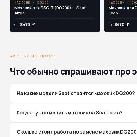
МАХОВИК · DQ200
МАХОВИК · DQ
Маховик для DSG-7 (DQ200) — Seat
Маховик для 
Altea
Leon
8490 ₽
8490 ₽
от
от
ЧАСТЫЕ ВОПРОСЫ
Что обычно спрашивают про э
На какие модели Seat ставится маховик DQ200?
Когда нужно менять маховик на Seat Ibiza?
Сколько стоит работа по замене маховик DQ200