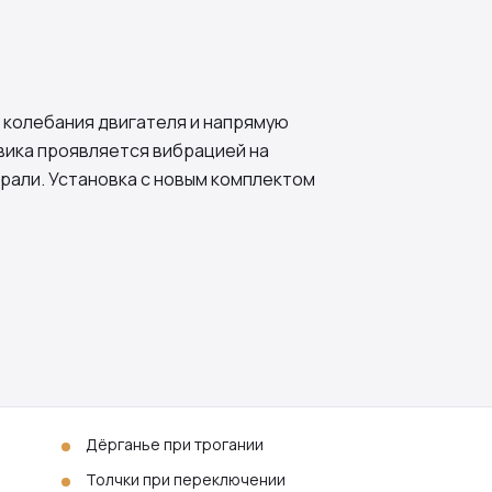
 колебания двигателя и напрямую
ховика проявляется вибрацией на
рали. Установка с новым комплектом
Дёрганье при трогании
Толчки при переключении