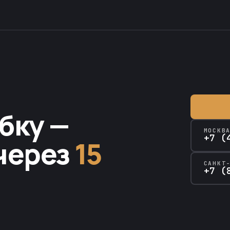
бку —
МОСКВ
+7 (
через
15
САНКТ
+7 (