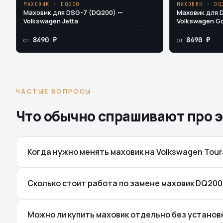
МАХОВИК · DQ200
МАХОВИК · DQ
Маховик для DSG-7 (DQ200) —
Маховик для 
Volkswagen Jetta
Volkswagen Go
8490 ₽
8490 ₽
от
от
ЧАСТЫЕ ВОПРОСЫ
Что обычно спрашивают про э
Когда нужно менять маховик на Volkswagen Tou
Сколько стоит работа по замене маховик DQ200
Можно ли купить маховик отдельно без установ