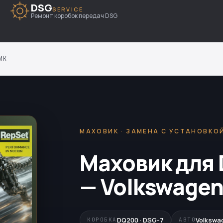
DSG
SERVICE
Ремонт коробок передач DSG
ИК
МАХОВИК · ЗАМЕНА С УСТАНОВКО
Маховик для 
— Volkswagen
DQ200 · DSG-7
Volkswa
КОРОБКА
АВТО