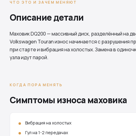
ЧТО ЭТО И ЗАЧЕМ МЕНЯЮТ
Описание детали
Маховик
DQ200
— массивный диск, разделённый на д
Volkswagen Touran износ начинается с разрушения п
при старте и вибрация на холостых. Замена в одино
узла идут парой.
КОГДА ПОРА МЕНЯТЬ
Симптомы износа маховика
Вибрация на холостых
Гул на 1-2 передачах