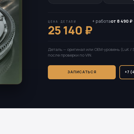
+ работа
от 8 490 ₽
ЦЕНА ДЕТАЛИ
25 140 ₽
Деталь — оригинал или OEM-уровень (LuK / 
после проверки по VIN.
ЗАПИСАТЬСЯ
+7 (