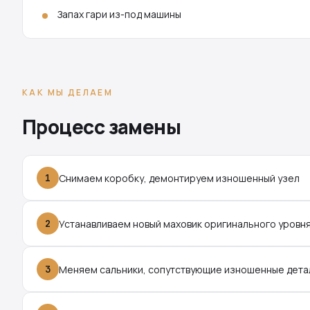
Запах гари из-под машины
КАК МЫ ДЕЛАЕМ
Процесс замены
1
Снимаем коробку, демонтируем изношенный узел
2
Устанавливаем новый маховик оригинального уровн
3
Меняем сальники, сопутствующие изношенные дета