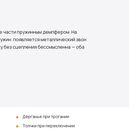
ве части пружинным демпфером. На
ружин: появляется металлический звон
чку без сцепления бессмысленна — оба
Дёрганье при трогании
Толчки при переключении