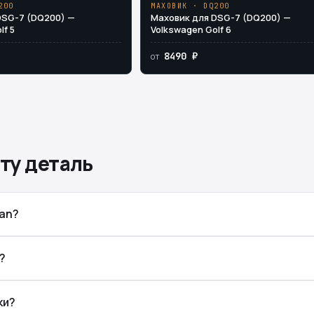
200
МАХОВИК · DQ200
DSG-7 (DQ200) —
Маховик для DSG-7 (DQ200) —
lf 5
Volkswagen Golf 6
8490 ₽
от
ту деталь
ran?
?
ки?