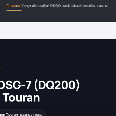
Главная
Услуги
Коробки DSG
О нас
Кейсы
Цены
Контакты
Й
DSG-7 (DQ200)
 Touran
gen Touran · разные годы