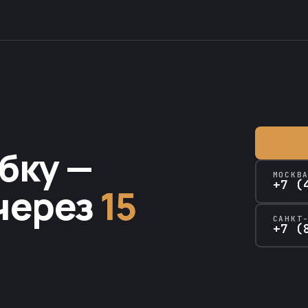
бку —
МОСКВ
+7 (
через
15
САНКТ
+7 (