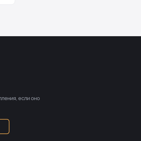
пления, если оно
Б