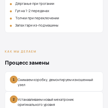
Дёрганье при трогании
Гул на 1-2 передачах
Толчки при переключении
Запах гари из-под машины
КАК МЫ ДЕЛАЕМ
Процесс замены
1
Снимаем коробку, демонтируем изношенный
узел
2
Устанавливаем новый мехатроник
оригинального уровня