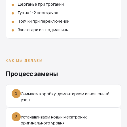
Дёрганье при трогании
Гул на 1-2 передачах
Толчки при переключении
Запах гари из-под машины
КАК МЫ ДЕЛАЕМ
Процесс замены
1
Снимаем коробку, демонтируем изношенный
узел
2
Устанавливаем новый мехатроник
оригинального уровня