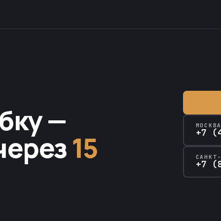
бку —
МОСКВ
+7 (
через
15
САНКТ
+7 (