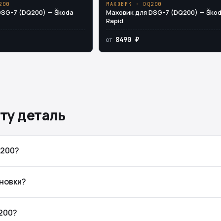
200
МАХОВИК · DQ200
DSG-7 (DQ200) — Škoda
Маховик для DSG-7 (DQ200) — Ško
Rapid
8490 ₽
от
ту деталь
Q200?
новки?
200?