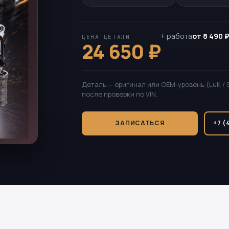
+ работа
от 8 490 
ЦЕНА ДЕТАЛИ
24 650 ₽
Деталь — оригинал или OEM-уровень (LuK / 
после проверки по VIN.
ЗАПИСАТЬСЯ
+7 (