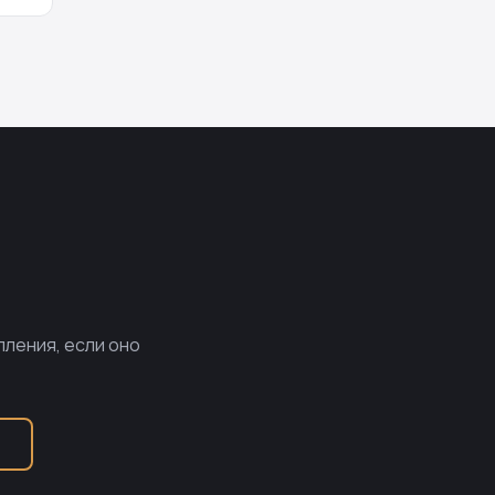
пления, если оно
Б