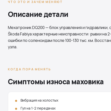
ЧТО ЭТО И ЗАЧЕМ МЕНЯЮТ
Описание детали
Мехатроник
DQ200
— блок управления и гидравлики,
Škoda Fabiya характерные неисправности: рывки на 2
ошибки по соленоидам после 100-130 тыс. км. Восст
узла.
КОГДА ПОРА МЕНЯТЬ
Симптомы износа маховика
Вибрация на холостых
Гул на 1-2 передачах