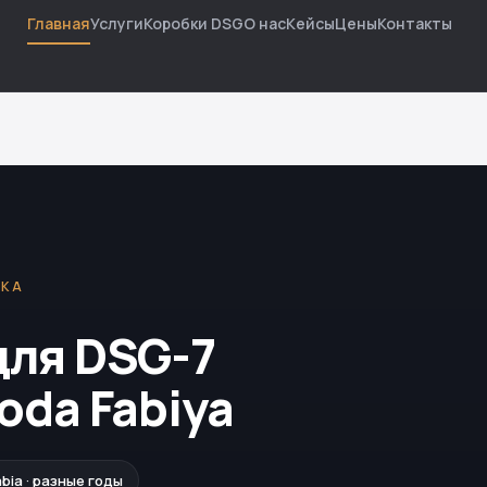
Главная
Услуги
Коробки DSG
О нас
Кейсы
Цены
Контакты
ВКА
для DSG-7
oda Fabiya
bia · разные годы