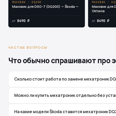
МАХОВИК · DQ200
МАХОВИК · DQ
Маховик для DSG-7 (DQ200) — Škoda —
Маховик для 
Oktavia
8490 ₽
8490 ₽
от
от
ЧАСТЫЕ ВОПРОСЫ
Что обычно спрашивают про э
Сколько стоит работа по замене мехатроник D
Можно ли купить мехатроник отдельно без уста
На какие модели Škoda ставится мехатроник DQ