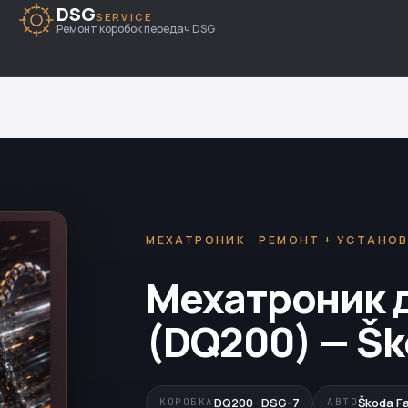
DSG
SERVICE
Ремонт коробок передач DSG
МЕХАТРОНИК · РЕМОНТ + УСТАНО
Мехатроник 
(DQ200) — Šk
DQ200 · DSG-7
Škoda Fa
КОРОБКА
АВТО