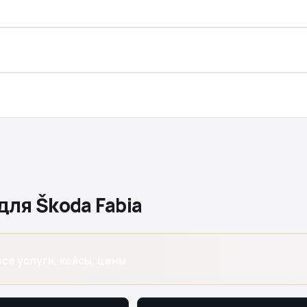
ля Škoda Fabia
се услуги, кейсы, цены