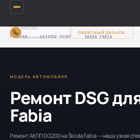
МОСКВА
▾
+7 (495) 125-12-31
ОБРАТНЫЙ ЗВОНОК
ГЛАВНАЯ
›
КАТАЛОГ УСЛУГ
›
ŠKODA FABIA
Ежедневно с 9:00 до 20:00
МОДЕЛЬ АВТОМОБИЛЯ
Ремонт DSG для
Fabia
Ремонт АКПП
DQ200
на Škoda Fabia — наша узкая сп