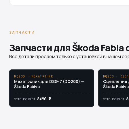
ЗАПЧАСТИ
Запчасти для Škoda Fabia 
Все детали продаём только с установкой в нашем сер
DQ200 · МЕХАТРОНИК
DQ200 · СЦЕП
Мехатроник для DSG-7 (DQ200) —
Сцепление 
Škoda Fabiya
Škoda Fabiya
8490 ₽
6
установка от
установка от