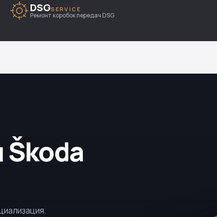
DSG
SERVICE
Ремонт коробок передач DSG
 Škoda
ециализация.