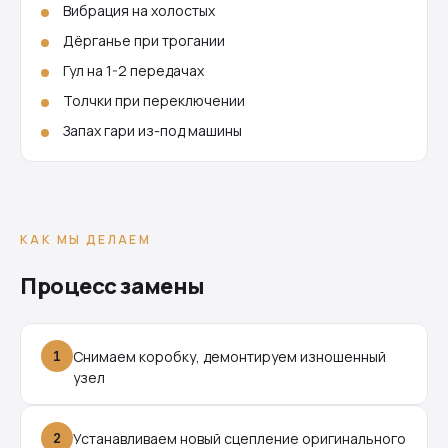
Вибрация на холостых
Дёрганье при трогании
Гул на 1-2 передачах
Толчки при переключении
Запах гари из-под машины
КАК МЫ ДЕЛАЕМ
Процесс замены
1
Снимаем коробку, демонтируем изношенный
узел
2
Устанавливаем новый сцепление оригинального