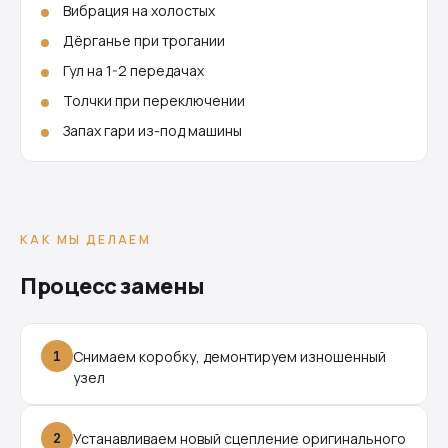
Вибрация на холостых
Дёрганье при трогании
Гул на 1-2 передачах
Толчки при переключении
Запах гари из-под машины
КАК МЫ ДЕЛАЕМ
Процесс замены
1
Снимаем коробку, демонтируем изношенный
узел
2
Устанавливаем новый сцепление оригинального