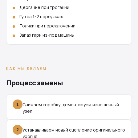
Дёрганье при трогании
Гул на 1-2 передачах
Толчки при переключении
Запах гари из-под машины
КАК МЫ ДЕЛАЕМ
Процесс замены
1
Снимаем коробку, демонтируем изношенный
узел
2
Устанавливаем новый сцепление оригинального
уровня