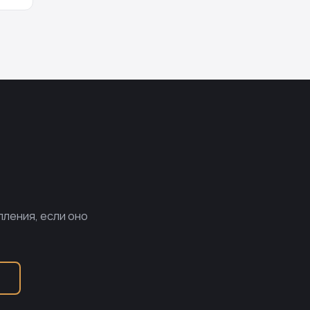
пления, если оно
Б