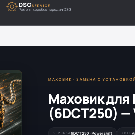
DSG
SERVICE
Ремонт коробок передач DSG
МАХОВИК · ЗАМЕНА С УСТАНОВКО
Маховик для 
(6DCT250) — 
6DCT250 · Powershift
V
КОРОБКА
АВТО