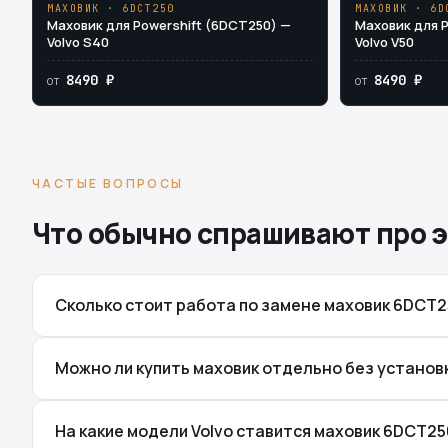
МАХОВИК · 6DCT250
МАХОВИК · 6D
Маховик для Powershift (6DCT250) —
Маховик для 
Volvo S40
Volvo V50
8490 ₽
8490 ₽
от
от
ЧАСТЫЕ ВОПРОСЫ
Что обычно спрашивают про э
Сколько стоит работа по замене маховик 6DCT
Можно ли купить маховик отдельно без установ
На какие модели Volvo ставится маховик 6DCT25