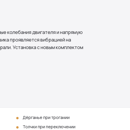
ые колебания двигателя и напрямую
овика проявляется вибрацией на
рали. Установка с новым комплектом
Дёрганье при трогании
Толчки при переключении