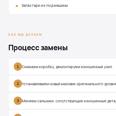
Запах гари из-под машины
КАК МЫ ДЕЛАЕМ
Процесс замены
1
Снимаем коробку, демонтируем изношенный узел
2
Устанавливаем новый маховик оригинального уровн
3
Меняем сальники, сопутствующие изношенные дета