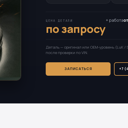
+ работа
от
ЦЕНА ДЕТАЛИ
по запросу
Деталь — оригинал или OEM-уровень (LuK / 
после проверки по VIN.
ЗАПИСАТЬСЯ
+7 (