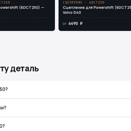
CT250
СЦЕПЛЕНИЕ · 6DCT250
Powershift (6DCT250) —
Сцепление для Powershift (6DCT2
Volvo S40
6490 ₽
от
ту деталь
250?
ки?
0?