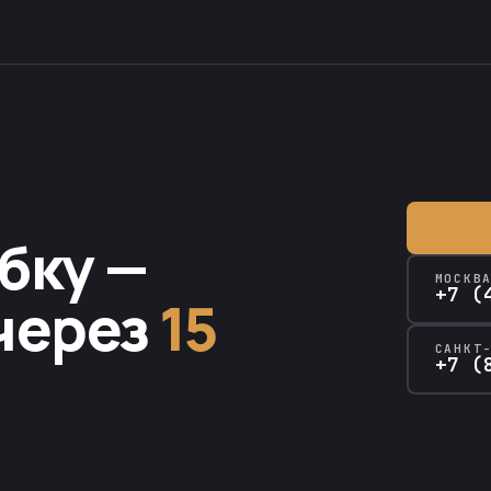
бку —
МОСКВ
+7 (
через
15
САНКТ
+7 (