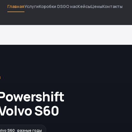
Главная
Услуги
Коробки DSG
О нас
Кейсы
Цены
Контакты
Й
Powershift
Volvo S60
olvo S60 · разные годы