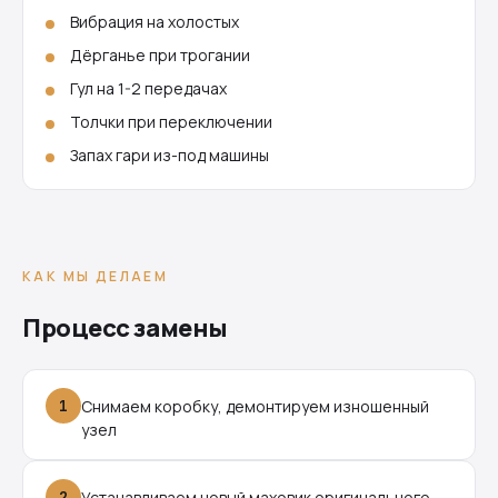
Вибрация на холостых
Дёрганье при трогании
Гул на 1-2 передачах
Толчки при переключении
Запах гари из-под машины
КАК МЫ ДЕЛАЕМ
Процесс замены
1
Снимаем коробку, демонтируем изношенный
узел
2
Устанавливаем новый маховик оригинального