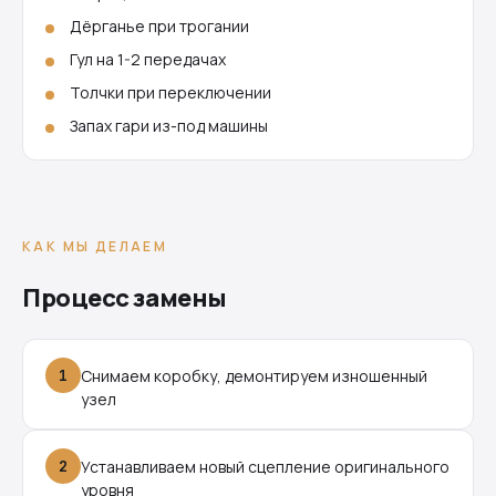
Дёрганье при трогании
Гул на 1-2 передачах
Толчки при переключении
Запах гари из-под машины
КАК МЫ ДЕЛАЕМ
Процесс замены
1
Снимаем коробку, демонтируем изношенный
узел
2
Устанавливаем новый сцепление оригинального
уровня