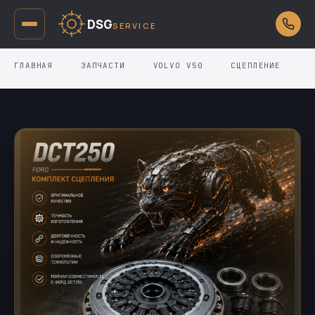
DSG
SERVICE
ГЛАВНАЯ
›
ЗАПЧАСТИ
›
VOLVO V50
›
СЦЕПЛЕНИЕ