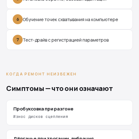
6
Обучение точек схватывания на компьютере
7
Тест-драйв с регистрацией параметров
КОГДА РЕМОНТ НЕИЗБЕЖЕН
Симптомы — что они означают
Пробуксовка при разгоне
Износ дисков сцепления
Дёрганье при трогании, вибрация