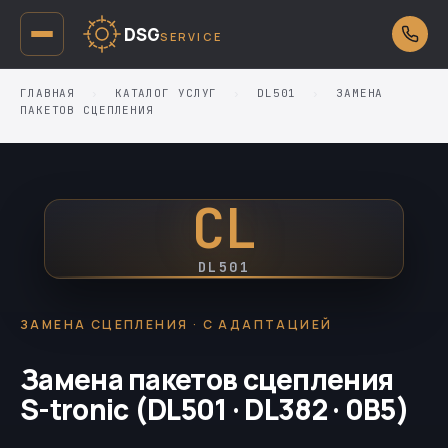
DSG
SERVICE
ГЛАВНАЯ
›
КАТАЛОГ УСЛУГ
›
DL501
›
ЗАМЕНА
ПАКЕТОВ СЦЕПЛЕНИЯ
CL
DL501
ЗАМЕНА СЦЕПЛЕНИЯ · С АДАПТАЦИЕЙ
Замена пакетов сцепления
S-tronic (DL501 · DL382 · 0B5)